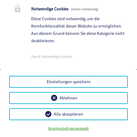
Notwendige Cookies
(immer notwendig)
Diese Cookies sind notwendig, um die
Kernfunktionalität dieser Website zu ermöglichen.
Aus diesem Grund können Sie diese Kategorie nicht
deaktivieren.
Kindergarten Haimburg
Haimburg 72, 9111 Haimburg
Zweck
:
Notwendige Cookies
Telefon:
+43 4232 / 7118
Fax: -
E-Mail:
kg-haimburg@a1.net
Einstellungen speichern
Mehr...
Ablehnen
Barrierefreiheit
Datenschutz
Sitemap
Alle akzeptieren
Impressum
Bereitgestellt von websedit