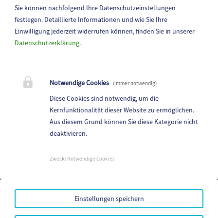
Familien-Alpakawanderung
Sie können nachfolgend Ihre Datenschutzeinstellungen
22.06.2026
festlegen.
Detaillierte Informationen und wie Sie Ihre
Einwilligung jederzeit widerrufen können, finden Sie in unserer
» weiterlesen ...
Datenschutzerklärung
.
Notwendige Cookies
(immer notwendig)
Diese Cookies sind notwendig, um die
Kernfunktionalität dieser Website zu ermöglichen.
Aus diesem Grund können Sie diese Kategorie nicht
deaktivieren.
Kindergarten Haimburg
Haimburg 72, 9111 Haimburg
Zweck
:
Notwendige Cookies
Telefon:
+43 4232 / 7118
Fax: -
E-Mail:
kg-haimburg@a1.net
Einstellungen speichern
Mehr...